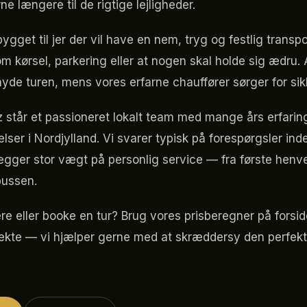
e længere til de rigtige lejligheder.
ygget til jer der vil have en nem, tryg og festlig transp
m kørsel, parkering eller at nogen skal holde sig ædru. 
nyde turen, mens vores erfarne chauffører sørger for si
 står et passioneret lokalt team med mange års erfaring
elser i Nordjylland. Vi svarer typisk på forespørgsler ind
ægger stor vægt på personlig service — fra første henven
bussen.
re eller booke en tur? Brug vores prisberegner på forsid
rekte — vi hjælper gerne med at skræddersy den perfekte 