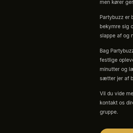
men kører gern
Partybuzz er b
bekymre sig o
slappe af og 
Bag Partybuzz
festlige oplev
minutter og l
sætter jer af 
Vil du vide me
kontakt os di
gruppe.