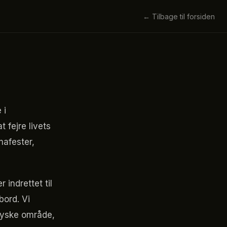
← Tilbage til forsiden
 i
 fejre livets
mafester,
indrettet til
bord. Vi
jyske område,