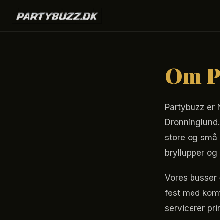
Om P
Partybuzz er 
Dronninglund. 
store og små 
bryllupper og
Vores busser 
fest med komf
servicerer pr