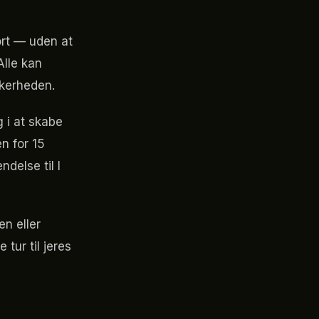
ort — uden at
Alle kan
kkerheden.
 i at skabe
en for 15
delse til I
en eller
tur til jeres