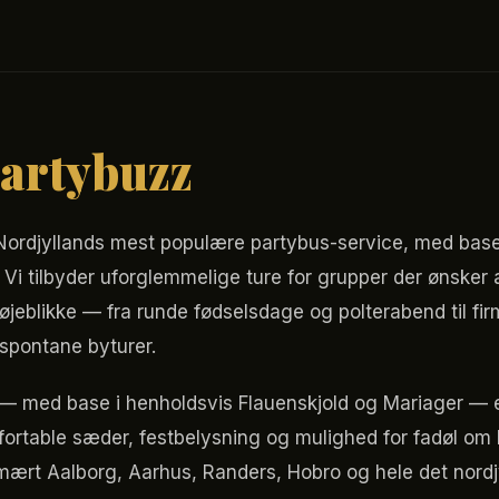
artybuzz
Nordjyllands mest populære partybus-service, med base
Vi tilbyder uforglemmelige ture for grupper der ønsker at
øjeblikke — fra runde fødselsdage og polterabend til fir
 spontane byturer.
— med base i henholdsvis Flauenskjold og Mariager — er 
ortable sæder, festbelysning og mulighed for fadøl om 
imært Aalborg, Aarhus, Randers, Hobro og hele det nord