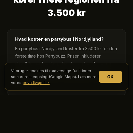
3.500 kr
Hvad koster en partybus i Nordjylland?
En partybus i Nordjylland koster fra 3.500 kr for den
første time hos Partybuzz. Prisen inkluderer
chauffør, musik-anlæg, discolys og bar. Busserne
holder lokalt i Mariager og Dronninglund, hvilket
Vi bruger cookies til nødvendige funktioner
OK
som adresseopslag (Google Maps). Læs mere i
giver lavere tomkørsel i hele regionen end hos
vores
privatlivspolitik
.
konkurrenter.
Hvor mange personer er der plads til i
partybussen?
Partybuzz' partybus har plads til op til 40 personer.
Bussen har dansegulv, bar, musik-anlæg via